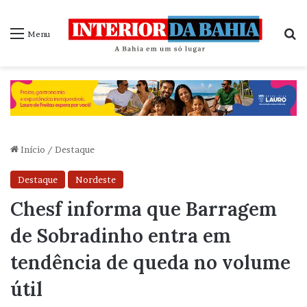
P
Menu
Início
/
Destaque
Destaque
Nordeste
Chesf informa que Barragem
de Sobradinho entra em
tendência de queda no volume
útil