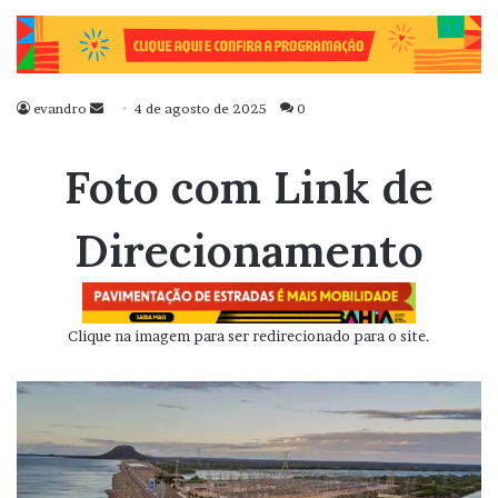
evandro
Mande
4 de agosto de 2025
0
um
e-
Foto com Link de
mail
Direcionamento
Clique na imagem para ser redirecionado para o site.