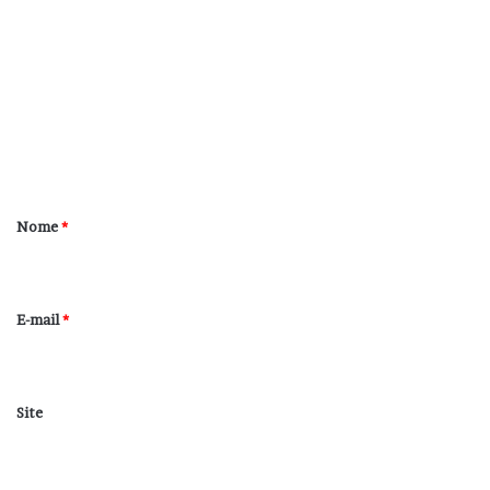
o
m
e
n
t
á
r
Nome
*
i
o
*
E-mail
*
Site