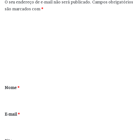
O seu endereço de e-mail não será publicado.
Campos obrigatórios
são marcados com
*
C
o
m
e
n
t
á
r
Nome
*
i
o
*
E-mail
*