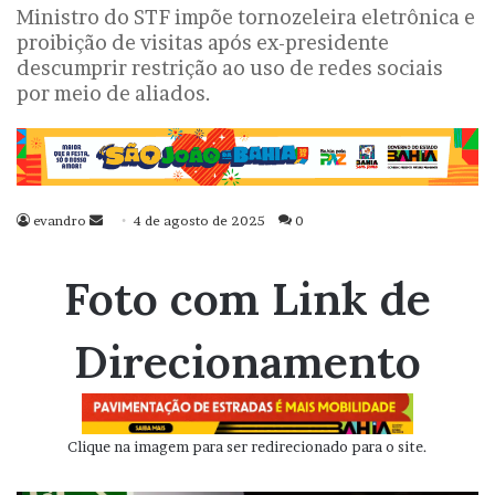
Ministro do STF impõe tornozeleira eletrônica e
proibição de visitas após ex-presidente
descumprir restrição ao uso de redes sociais
por meio de aliados.
evandro
Mande
4 de agosto de 2025
0
um
e-
Foto com Link de
mail
Direcionamento
Clique na imagem para ser redirecionado para o site.