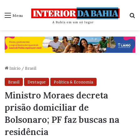
P
Menu
Início
/
Brasil
Brasil
Destaque
Política & Economia
Ministro Moraes decreta
prisão domiciliar de
Bolsonaro; PF faz buscas na
residência