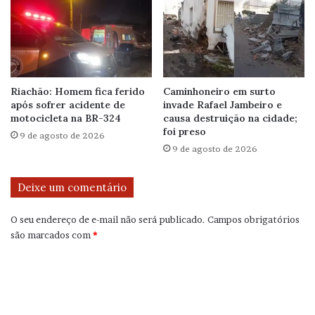
Riachão: Homem fica ferido
Caminhoneiro em surto
após sofrer acidente de
invade Rafael Jambeiro e
motocicleta na BR-324
causa destruição na cidade;
foi preso
9 de agosto de 2026
9 de agosto de 2026
Deixe um comentário
O seu endereço de e-mail não será publicado.
Campos obrigatórios
são marcados com
*
C
o
m