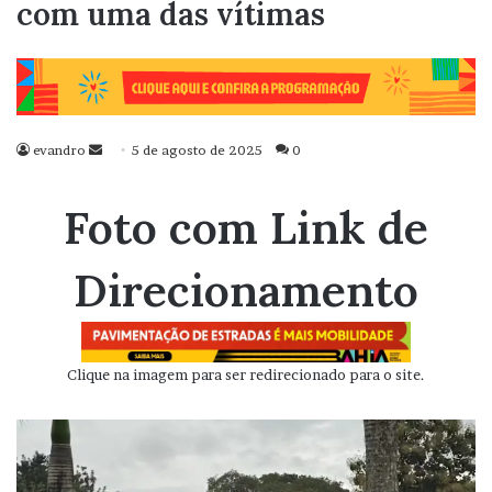
com uma das vítimas
evandro
Mande
5 de agosto de 2025
0
um
e-
Foto com Link de
mail
Direcionamento
Clique na imagem para ser redirecionado para o site.