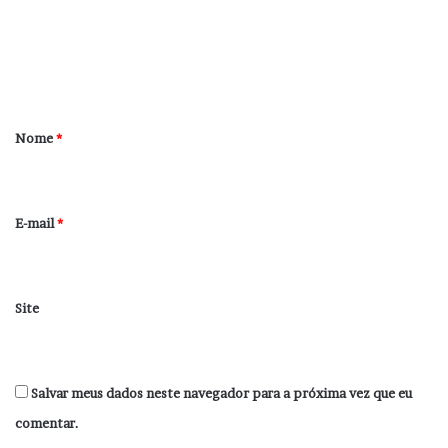
e
n
t
á
r
Nome
*
i
o
*
E-mail
*
Site
Salvar meus dados neste navegador para a próxima vez que eu
comentar.