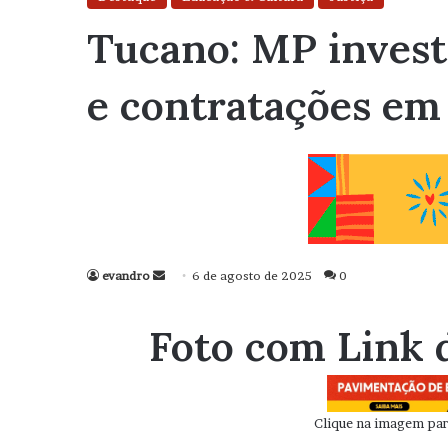
Tucano: MP investi
e contratações em
evandro
Mande
6 de agosto de 2025
0
um
e-
Foto com Link 
mail
Clique na imagem para