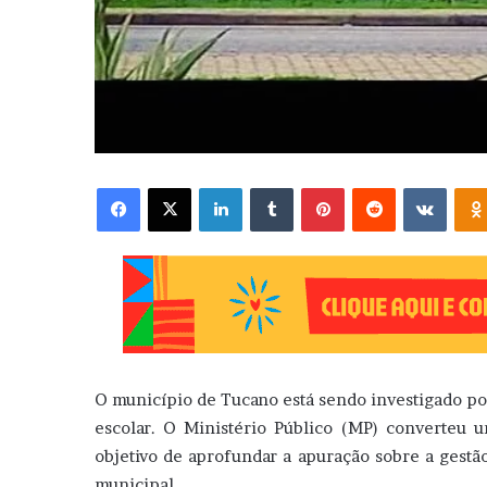
Facebook
X
Linkedin
Tumblr
Pinterest
Reddit
VK
O município de Tucano está sendo investigado por 
escolar. O Ministério Público (MP) converteu 
objetivo de aprofundar a apuração sobre a gestã
municipal.