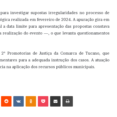
para investigar supostas irregularidades no processo de
gica realizada em fevereiro de 2024. A apuração gira em
 a data limite para apresentação das propostas constava
 realização do evento —, o que levanta questionamentos
 2ª Promotorias de Justiça da Comarca de Tucano, que
mentares para a adequada instrução dos casos. A atuação
ncia na aplicação dos recursos públicos municipais.
erest
Reddit
VK
OK
Pocket
Compartilhar via e-mail
Imprimir