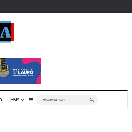
r
Barra Lateral
Procurar
O
MAIS
por