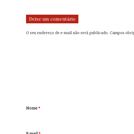
Deixe um comentário
O seu endereço de e-mail não será publicado.
Campos obri
C
o
m
e
n
t
á
r
Nome
*
i
o
*
E-mail
*