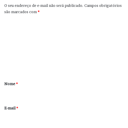
O seu endereço de e-mail não será publicado.
Campos obrigatórios
são marcados com
*
C
o
m
e
n
t
á
r
Nome
*
i
o
*
E-mail
*