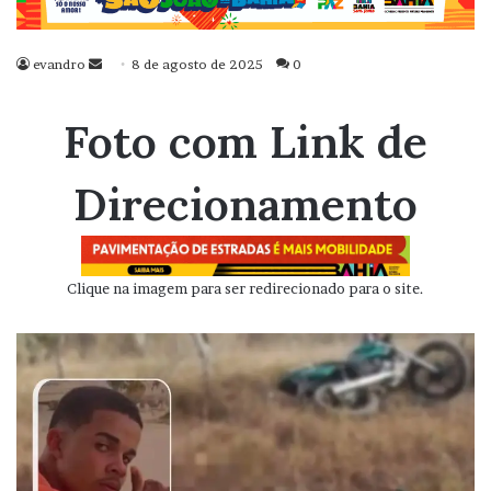
evandro
Mande
8 de agosto de 2025
0
um
e-
Foto com Link de
mail
Direcionamento
Clique na imagem para ser redirecionado para o site.