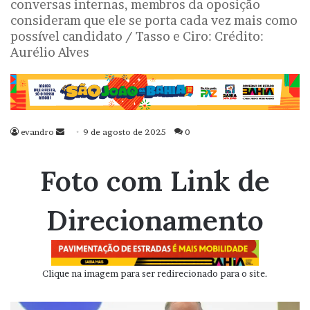
conversas internas, membros da oposição
consideram que ele se porta cada vez mais como
possível candidato / Tasso e Ciro: Crédito:
Aurélio Alves
evandro
Mande
9 de agosto de 2025
0
um
e-
Foto com Link de
mail
Direcionamento
Clique na imagem para ser redirecionado para o site.