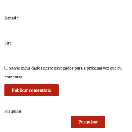
i
o
*
E-mail
*
Site
Salvar meus dados neste navegador para a próxima vez que eu
comentar.
Pesquisar
Pesquisar