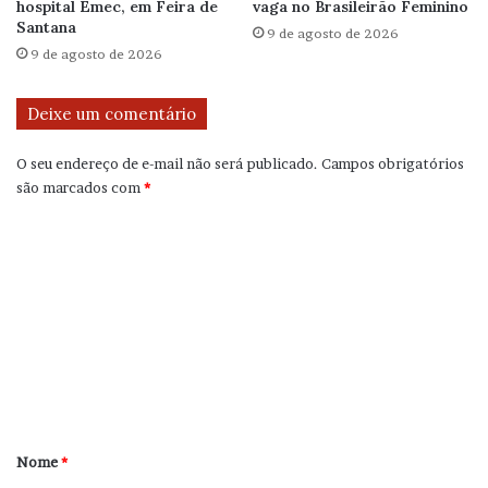
hospital Emec, em Feira de
vaga no Brasileirão Feminino
Santana
9 de agosto de 2026
9 de agosto de 2026
Deixe um comentário
O seu endereço de e-mail não será publicado.
Campos obrigatórios
são marcados com
*
C
o
m
e
n
t
á
r
Nome
*