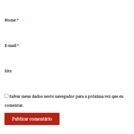
t
á
r
Nome
*
i
o
*
E-mail
*
Site
Salvar meus dados neste navegador para a próxima vez que eu
comentar.