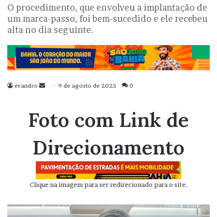
O procedimento, que envolveu a implantação de
um marca-passo, foi bem-sucedido e ele recebeu
alta no dia seguinte.
evandro
Mande
9 de agosto de 2025
0
um
e-
Foto com Link de
mail
Direcionamento
Clique na imagem para ser redirecionado para o site.