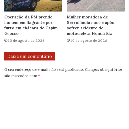
Operação da PM prende
Mulher moradora de
homem em flagrante por
Serrolândia morre após
furto em chácara de Capim
sofrer acidente de
Grosso
motocicleta Honda Biz
10 de agosto de 2026
10 de agosto de 2026
Deixe um comentário
O seu endereço de e-mail não será publicado.
Campos obrigatórios
são marcados com
*
C
o
m
e
n