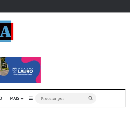
r
Barra Lateral
Procurar
O
MAIS
por