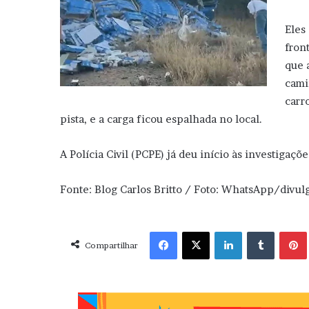
Eles
fron
que 
cami
carr
pista, e a carga ficou espalhada no local.
A Polícia Civil (PCPE) já deu início às investigaçõ
Fonte: Blog Carlos Britto / Foto: WhatsApp/divul
Facebook
X
Linkedin
Tumblr
Pint
Compartilhar