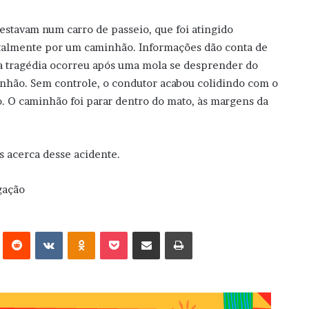
 estavam num carro de passeio, que foi atingido
talmente por um caminhão. Informações dão conta de
a tragédia ocorreu após uma mola se desprender do
nhão. Sem controle, o condutor acabou colidindo com o
o. O caminhão foi parar dentro do mato, às margens da
es acerca desse acidente.
gação
erest
Reddit
VK
OK
Pocket
Compartilhar via e-mail
Imprimir