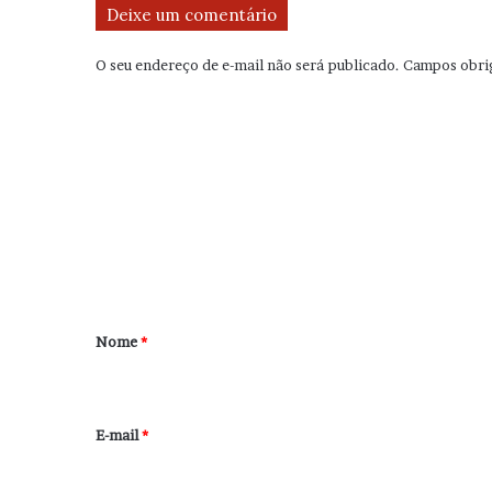
Deixe um comentário
O seu endereço de e-mail não será publicado.
Campos obri
C
o
m
e
n
t
á
r
Nome
*
i
o
*
E-mail
*