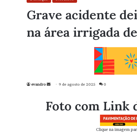
Grave acidente dei
na área irrigada de
evandro
Mande
9 de agosto de 2025
0
um
e-
Foto com Link 
mail
Clique na imagem para