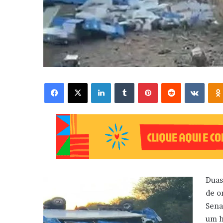
Facebook
X
Linkedin
Tumblr
Pinterest
Reddit
VK
Duas
de o
Sena
um h