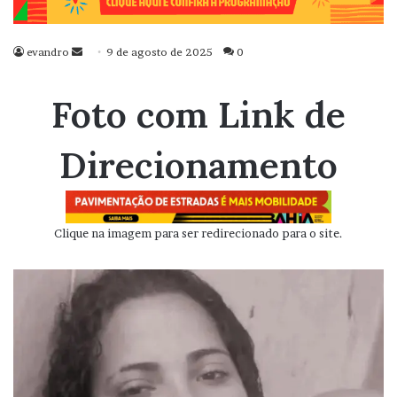
evandro
Mande
9 de agosto de 2025
0
um
e-
Foto com Link de
mail
Direcionamento
Clique na imagem para ser redirecionado para o site.