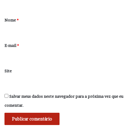
t
á
r
Nome
*
i
o
*
E-mail
*
Site
Salvar meus dados neste navegador para a próxima vez que eu
comentar.