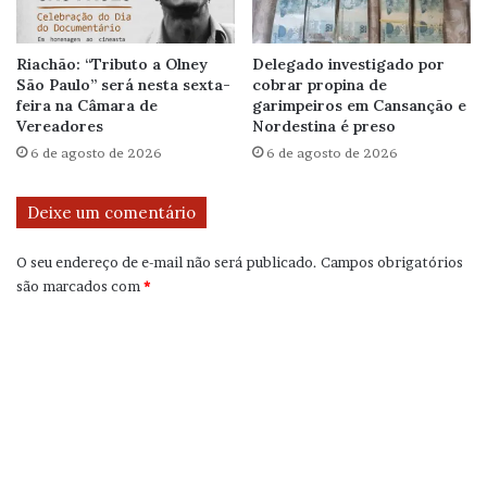
Riachão: “Tributo a Olney
Delegado investigado por
São Paulo” será nesta sexta-
cobrar propina de
feira na Câmara de
garimpeiros em Cansanção e
Vereadores
Nordestina é preso
6 de agosto de 2026
6 de agosto de 2026
Deixe um comentário
O seu endereço de e-mail não será publicado.
Campos obrigatórios
são marcados com
*
C
o
m
e
n