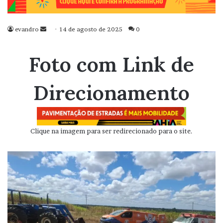
evandro
Mande
14 de agosto de 2025
0
um
e-
Foto com Link de
mail
Direcionamento
Clique na imagem para ser redirecionado para o site.