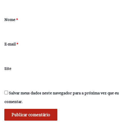
t
á
r
Nome
*
i
o
*
E-mail
*
Site
Salvar meus dados neste navegador para a próxima vez que eu
comentar.