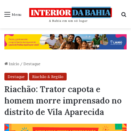
P
Menu
Início
/
Destaque
Destaque
Riachão & Região
Riachão: Trator capota e
homem morre imprensado no
distrito de Vila Aparecida