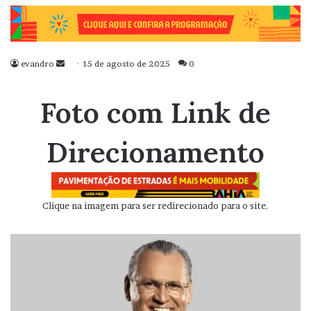
evandro
Mande
15 de agosto de 2025
0
um
e-
Foto com Link de
mail
Direcionamento
Clique na imagem para ser redirecionado para o site.