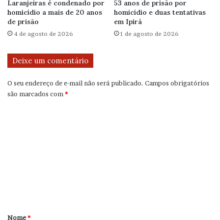
Laranjeiras é condenado por
53 anos de prisão por
homicídio a mais de 20 anos
homicídio e duas tentativas
de prisão
em Ipirá
4 de agosto de 2026
1 de agosto de 2026
Deixe um comentário
O seu endereço de e-mail não será publicado.
Campos obrigatórios
são marcados com
*
C
o
m
e
n
t
á
r
Nome
*