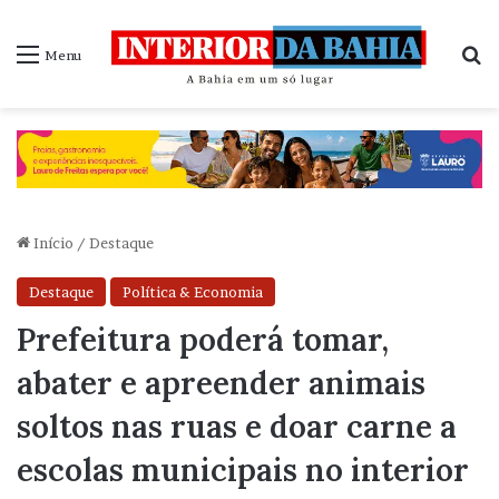
P
Menu
Início
/
Destaque
Destaque
Política & Economia
Prefeitura poderá tomar,
abater e apreender animais
soltos nas ruas e doar carne a
escolas municipais no interior