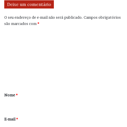
Deixe um comentário
O seu endereço de e-mail não será publicado.
Campos obrigatórios
são marcados com
*
C
o
m
e
n
t
á
r
Nome
*
i
o
*
E-mail
*