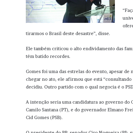
“Faç
univ
ofer
tirarmos o Brasil deste desastre”, disse.
Ele também criticou o alto endividamento das famí
têm batido recordes.
Gomes foi uma das estrelas do evento, apesar de n
chegar no ato, ele afirmou que está “consultando 
decidiu. Outro partido com o qual negocia é o PS
A intenção seria uma candidatura ao governo do C
Camilo Santana (PT), e do governador Elmano Frei
Cid Gomes (PSB).
O presidente do PP, senador Ciro Nogueira (PI), s