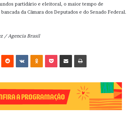
fundos partidário e eleitoral, o maior tempo de
or bancada da Câmara dos Deputados e do Senado Federal.
z / Agencia Brasil
erest
Reddit
VK
OK
Pocket
Compartilhar via e-mail
Imprimir