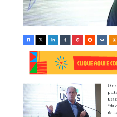
Facebook
X
Linkedin
Tumblr
Pinterest
Reddit
VK
O ex
part
Bras
“da 
dess