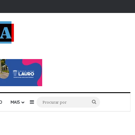
r
Barra Lateral
Procurar
O
MAIS
por