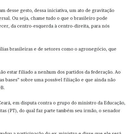
am desse gesto, dessa iniciativa, um ato de gravitação
ersal. Ou seja, chame tudo o que o brasileiro pode
ecer, da centro-esquerda à centro-direita, para nós
lias brasileiras e de setores como o agronegócio, que
ão estar filiado a nenhum dos partidos da federação. Ao
as bases” sobre uma possível filiação e que ainda não
DB.
eará, em disputa contra o grupo do ministro da Educação,
tas (PT), do qual faz parte também seu irmão, o senador
audou a participação do ex-ministro e disse que ele será