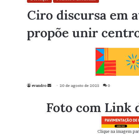
Ciro discursa em a
propõe unir centr
evandro
Mande
20 de agosto de 2025
0
um
e-
Foto com Link 
mail
Clique na imagem para