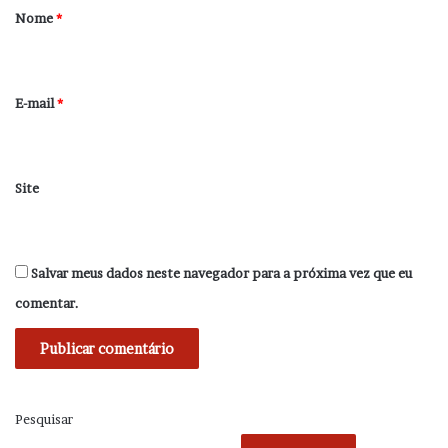
r
Nome
*
i
o
*
E-mail
*
Site
Salvar meus dados neste navegador para a próxima vez que eu
comentar.
Pesquisar