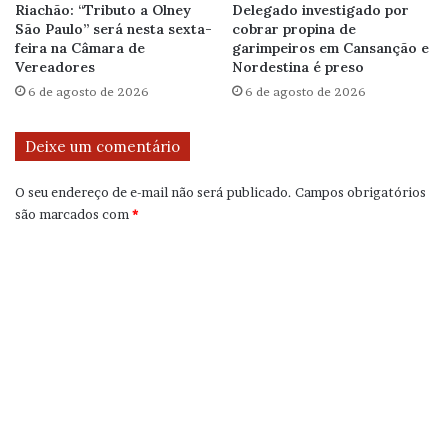
Riachão: “Tributo a Olney
Delegado investigado por
São Paulo” será nesta sexta-
cobrar propina de
feira na Câmara de
garimpeiros em Cansanção e
Vereadores
Nordestina é preso
6 de agosto de 2026
6 de agosto de 2026
Deixe um comentário
O seu endereço de e-mail não será publicado.
Campos obrigatórios
são marcados com
*
C
o
m
e
n
t
á