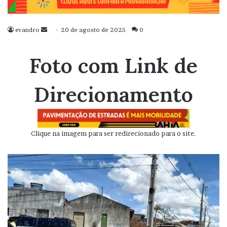
evandro
Mande
20 de agosto de 2025
0
um
e-
Foto com Link de
mail
Direcionamento
Clique na imagem para ser redirecionado para o site.