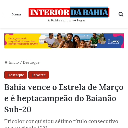
P
Menu
Início
/
Destaque
Destaque
Esporte
Bahia vence o Estrela de Março
e é heptacampeão do Baianão
Sub-20
Tricolor conquistou sétimo título consecutivo
neste sábado (23)