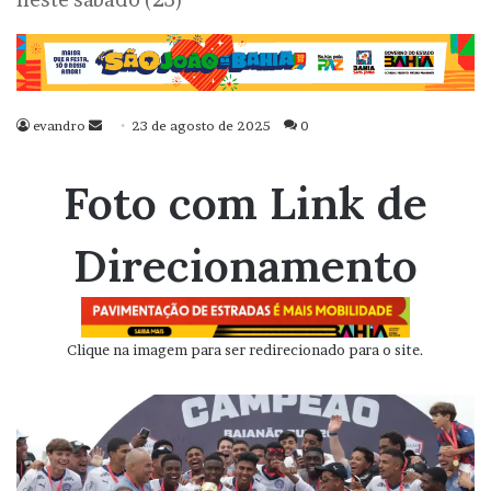
evandro
Mande
23 de agosto de 2025
0
um
e-
Foto com Link de
mail
Direcionamento
Clique na imagem para ser redirecionado para o site.