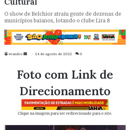
Cultural
O show de Belchior atraiu gente de dezenas de
municípios baianos, lotando o clube Lira 8
evandro
Mande
24 de agosto de 2025
0
um
e-
Foto com Link de
mail
Direcionamento
Clique na imagem para ser redirecionado para o site.