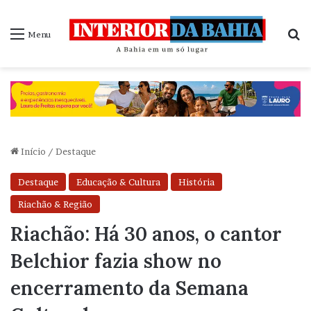
P
Menu
Início
/
Destaque
Destaque
Educação & Cultura
História
Riachão & Região
Riachão: Há 30 anos, o cantor
Belchior fazia show no
encerramento da Semana