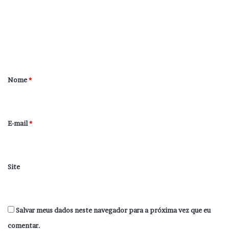
e
n
t
á
r
Nome
*
i
o
*
E-mail
*
Site
Salvar meus dados neste navegador para a próxima vez que eu
comentar.