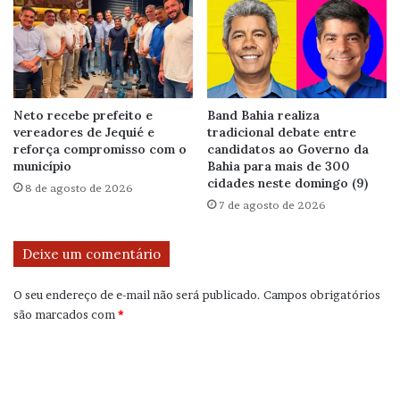
Neto recebe prefeito e
Band Bahia realiza
vereadores de Jequié e
tradicional debate entre
reforça compromisso com o
candidatos ao Governo da
município
Bahia para mais de 300
cidades neste domingo (9)
8 de agosto de 2026
7 de agosto de 2026
Deixe um comentário
O seu endereço de e-mail não será publicado.
Campos obrigatórios
são marcados com
*
C
o
m