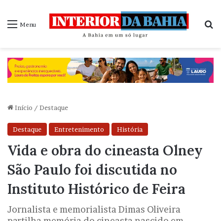
P
Menu
Início
/
Destaque
Destaque
Entretenimento
História
Vida e obra do cineasta Olney
São Paulo foi discutida no
Instituto Histórico de Feira
Jornalista e memorialista Dimas Oliveira
partilha memória do cineasta nascido em