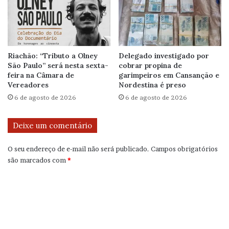
Riachão: “Tributo a Olney
Delegado investigado por
São Paulo” será nesta sexta-
cobrar propina de
feira na Câmara de
garimpeiros em Cansanção e
Vereadores
Nordestina é preso
6 de agosto de 2026
6 de agosto de 2026
Deixe um comentário
O seu endereço de e-mail não será publicado.
Campos obrigatórios
são marcados com
*
C
o
m
e