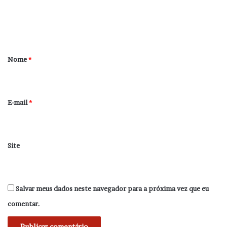
n
t
á
r
Nome
*
i
o
*
E-mail
*
Site
Salvar meus dados neste navegador para a próxima vez que eu
comentar.