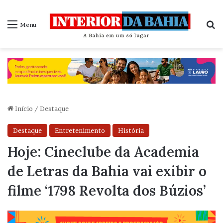
P
Menu
Início
/
Destaque
Destaque
Entretenimento
História
Hoje: Cineclube da Academia
de Letras da Bahia vai exibir o
filme ‘1798 Revolta dos Búzios’