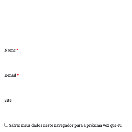
m
e
n
t
á
r
Nome
*
i
o
*
E-mail
*
Site
Salvar meus dados neste navegador para a próxima vez que eu