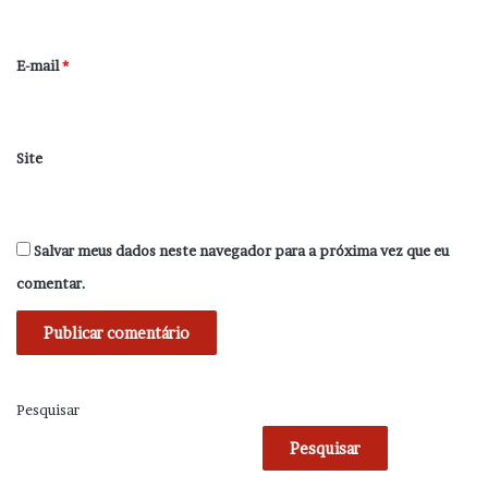
o
*
E-mail
*
Site
Salvar meus dados neste navegador para a próxima vez que eu
comentar.
Pesquisar
Pesquisar