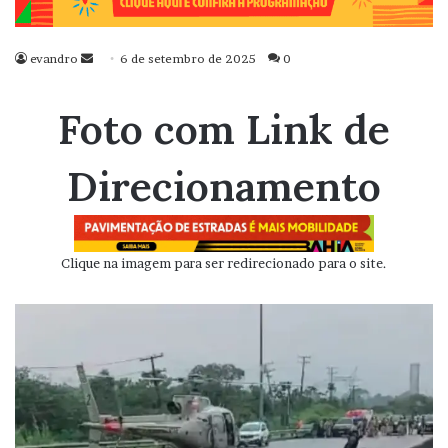
evandro
Mande
6 de setembro de 2025
0
um
e-
Foto com Link de
mail
Direcionamento
Clique na imagem para ser redirecionado para o site.