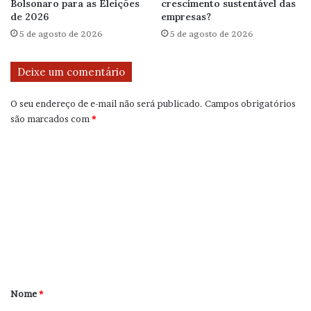
Bolsonaro para as Eleições
crescimento sustentável das
de 2026
empresas?
5 de agosto de 2026
5 de agosto de 2026
Deixe um comentário
O seu endereço de e-mail não será publicado.
Campos obrigatórios
são marcados com
*
C
o
m
e
n
t
á
r
Nome
*
i