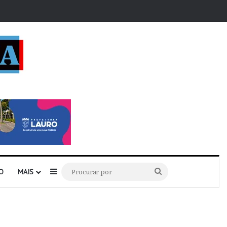
r
Barra Lateral
Procurar
O
MAIS
por