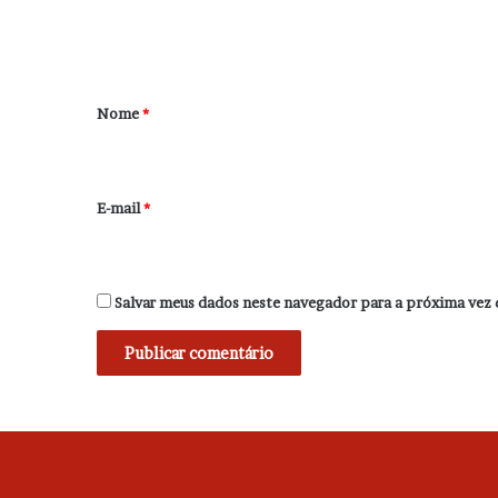
n
t
á
r
Nome
*
i
o
*
E-mail
*
Salvar meus dados neste navegador para a próxima vez 