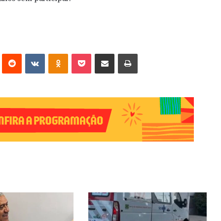
erest
Reddit
VK
OK
Pocket
Compartilhar via e-mail
Imprimir