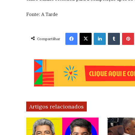
Fonte: A Tarde
Facebook
X
Linkedin
Tumblr
Pint
Compartilhar
Artigos relacionados