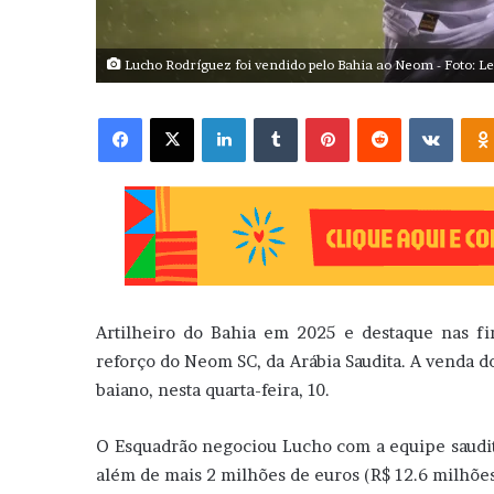
Lucho Rodríguez foi vendido pelo Bahia ao Neom - Foto: Le
Facebook
X
Linkedin
Tumblr
Pinterest
Reddit
VK
Artilheiro do Bahia em 2025 e destaque nas f
reforço do Neom SC, da Arábia Saudita. A venda d
baiano, nesta quarta-feira, 10.
O Esquadrão negociou Lucho com a equipe saudita
além de mais 2 milhões de euros (R$ 12.6 milhõe