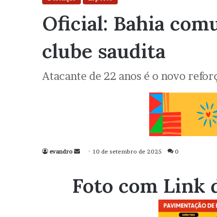
Oficial: Bahia co
clube saudita
Atacante de 22 anos é o novo refo
evandro
Mande
10 de setembro de 2025
0
um
e-
Foto com Link 
mail