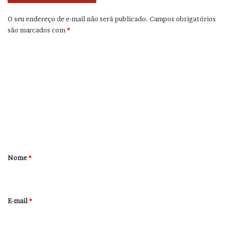
O seu endereço de e-mail não será publicado.
Campos obrigatórios
são marcados com
*
C
o
m
e
n
t
á
r
Nome
*
i
o
*
E-mail
*