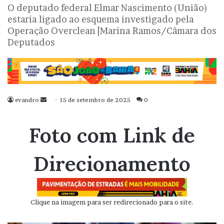
O deputado federal Elmar Nascimento (União)
estaria ligado ao esquema investigado pela
Operação Overclean |Marina Ramos/Câmara dos
Deputados
evandro
Mande
15 de setembro de 2025
0
um
e-
Foto com Link de
mail
Direcionamento
Clique na imagem para ser redirecionado para o site.