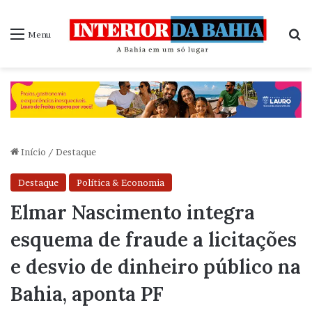
P
Menu
Início
/
Destaque
Destaque
Política & Economia
Elmar Nascimento integra
esquema de fraude a licitações
e desvio de dinheiro público na
Bahia, aponta PF