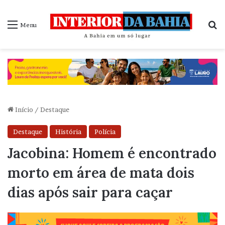
P
Menu
Início
/
Destaque
Destaque
História
Polícia
Jacobina: Homem é encontrado
morto em área de mata dois
dias após sair para caçar