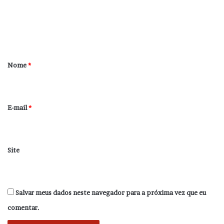
e
n
t
á
r
Nome
*
i
o
*
E-mail
*
Site
Salvar meus dados neste navegador para a próxima vez que eu
comentar.