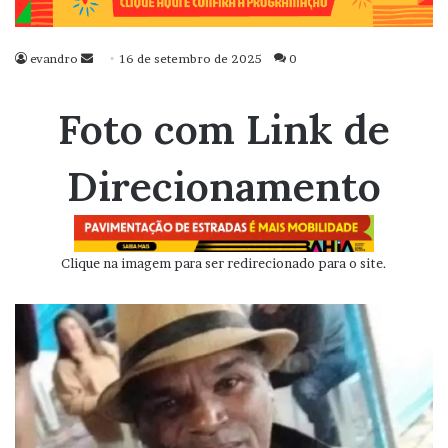
evandro
Mande
16 de setembro de 2025
0
um
e-
Foto com Link de
mail
Direcionamento
Clique na imagem para ser redirecionado para o site.