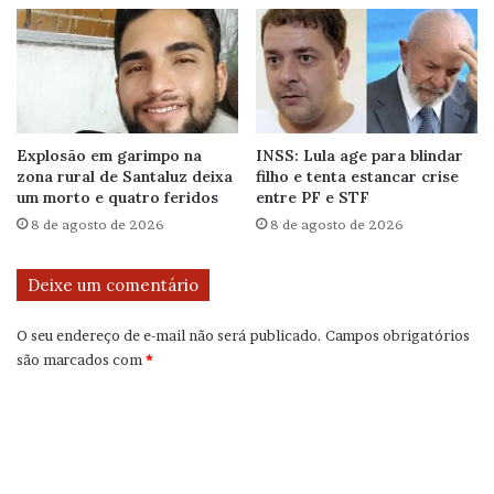
Explosão em garimpo na
INSS: Lula age para blindar
zona rural de Santaluz deixa
filho e tenta estancar crise
um morto e quatro feridos
entre PF e STF
8 de agosto de 2026
8 de agosto de 2026
Deixe um comentário
O seu endereço de e-mail não será publicado.
Campos obrigatórios
são marcados com
*
C
o
m