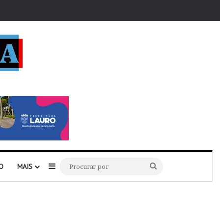
r
Barra Lateral
Procurar
O
MAIS
por