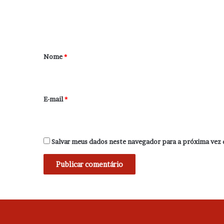
n
t
á
r
Nome
*
i
o
*
E-mail
*
Salvar meus dados neste navegador para a próxima vez 