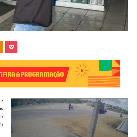
OK
Pocket
de
ós
on
eu