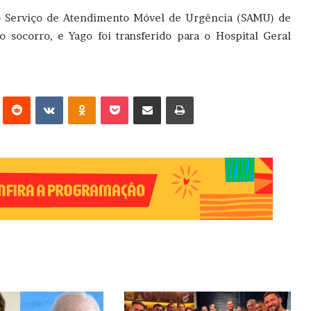
, o Serviço de Atendimento Móvel de Urgência (SAMU) de
o socorro, e Yago foi transferido para o Hospital Geral
erest
Reddit
VK
OK
Pocket
Compartilhar via e-mail
Imprimir