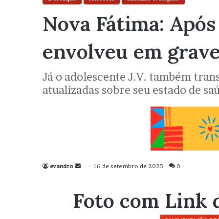
Nova Fátima: Após 
envolveu em grave
Já o adolescente J.V. também tran
atualizadas sobre seu estado de sa
evandro
Mande
16 de setembro de 2025
0
um
e-
Foto com Link 
mail