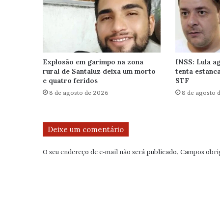
Explosão em garimpo na zona
INSS: Lula ag
rural de Santaluz deixa um morto
tenta estanca
e quatro feridos
STF
8 de agosto de 2026
8 de agosto 
Deixe um comentário
O seu endereço de e-mail não será publicado.
Campos obri
C
o
m
e