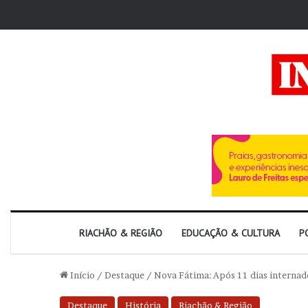
RIACHÃO & REGIÃO
EDUCAÇÃO & CULTURA
P
Início
/
Destaque
/
Nova Fátima: Após 11 dias internad
Destaque
História
Riachão & Região