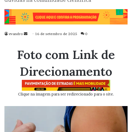
evandro
Mande
16 de setembro de 2025
0
um
e-
Foto com Link de
mail
Direcionamento
Clique na imagem para ser redirecionado para o site.