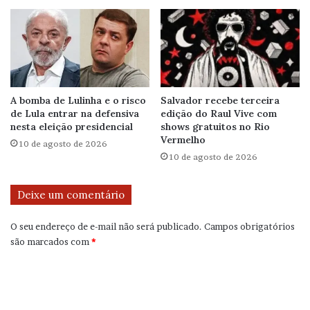
A bomba de Lulinha e o risco
Salvador recebe terceira
de Lula entrar na defensiva
edição do Raul Vive com
nesta eleição presidencial
shows gratuitos no Rio
Vermelho
10 de agosto de 2026
10 de agosto de 2026
Deixe um comentário
O seu endereço de e-mail não será publicado.
Campos obrigatórios
são marcados com
*
C
o
m