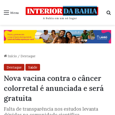
P
Menu
Início
/
Destaque
Destaque
Saúde
Nova vacina contra o câncer
colorretal é anunciada e será
gratuita
Falta de transparência nos estudos levanta
dúvidas na comunidade científica