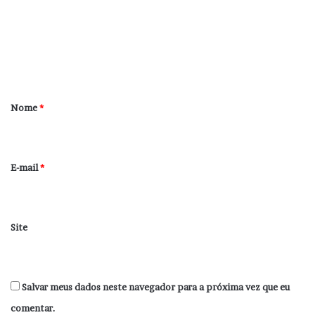
e
n
t
á
r
Nome
*
i
o
*
E-mail
*
Site
Salvar meus dados neste navegador para a próxima vez que eu
comentar.