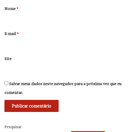
r
Nome
*
i
o
*
E-mail
*
Site
Salvar meus dados neste navegador para a próxima vez que eu
comentar.
Pesquisar