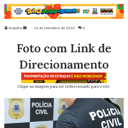
evandro
Mande
16 de setembro de 2025
0
um
e-
Foto com Link de
mail
Direcionamento
Clique na imagem para ser redirecionado para o site.