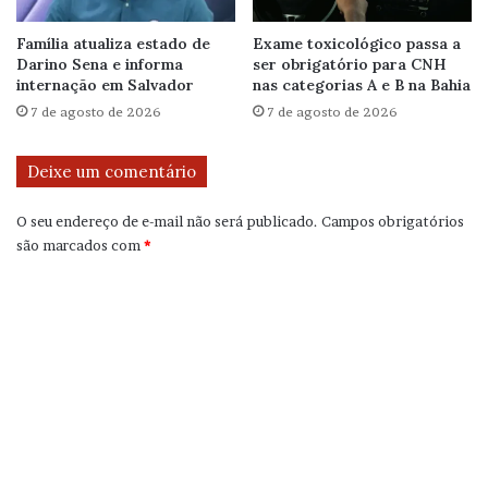
Família atualiza estado de
Exame toxicológico passa a
Darino Sena e informa
ser obrigatório para CNH
internação em Salvador
nas categorias A e B na Bahia
7 de agosto de 2026
7 de agosto de 2026
Deixe um comentário
O seu endereço de e-mail não será publicado.
Campos obrigatórios
são marcados com
*
C
o
m
e
n
t
á