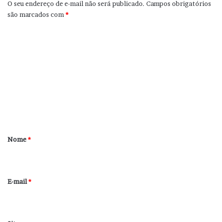
O seu endereço de e-mail não será publicado.
Campos obrigatórios
são marcados com
*
C
o
m
e
n
t
á
r
Nome
*
i
o
*
E-mail
*