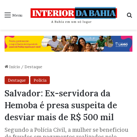
P
Menu
Início
/
Destaque
Destaque
Polícia
Salvador: Ex-servidora da
Hemoba é presa suspeita de
desviar mais de R$ 500 mil
Segundo a Polícia Civil, a mulher se beneficiou
de fraudes em pagamentos realizados pelo