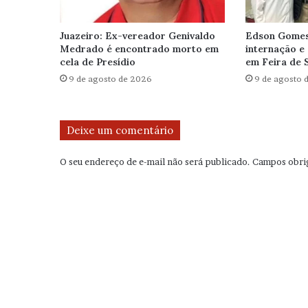
Juazeiro: Ex-vereador Genivaldo
Edson Gomes 
Medrado é encontrado morto em
internação e 
cela de Presídio
em Feira de 
9 de agosto de 2026
9 de agosto 
Deixe um comentário
O seu endereço de e-mail não será publicado.
Campos obri
C
o
m
e
n
t