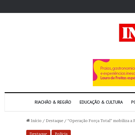
RIACHÃO & REGIÃO
EDUCAÇÃO & CULTURA
P
Início
/
Destaque
/
“Operação Força Total” mobiliza a P
Destaque
Polícia