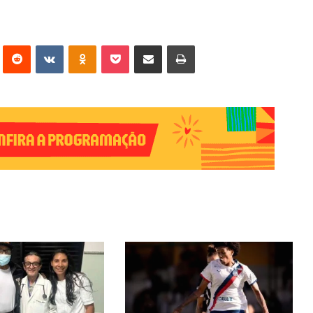
erest
Reddit
VK
OK
Pocket
Compartilhar via e-mail
Imprimir