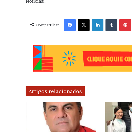
Notícias).
Facebook
X
Linkedin
Tumblr
Pint
Compartilhar
Artigos relacionados