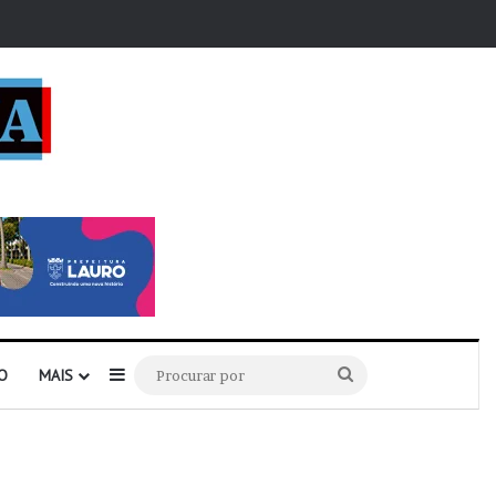
r
Barra Lateral
Procurar
O
MAIS
por