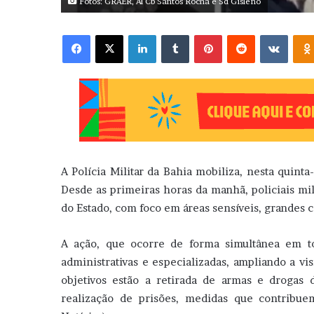
Fotos: GRAER, Al Cb Santos Rocha e Sd Gisleno
Facebook
X
Linkedin
Tumblr
Pinterest
Reddit
VK
A Polícia Militar da Bahia mobiliza, nesta quinta
Desde as primeiras horas da manhã, policiais mil
do Estado, com foco em áreas sensíveis, grandes c
A ação, que ocorre de forma simultânea em to
administrativas e especializadas, ampliando a vi
objetivos estão a retirada de armas e drogas 
realização de prisões, medidas que contribue