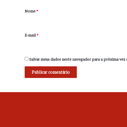
á
r
Nome
*
i
o
*
E-mail
*
Salvar meus dados neste navegador para a próxima vez 