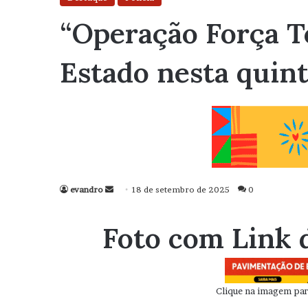
“Operação Força To
Estado nesta quint
evandro
Mande
18 de setembro de 2025
0
um
e-
Foto com Link 
mail
Clique na imagem para