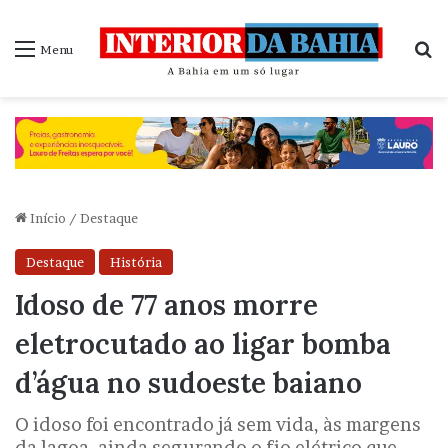
P
Menu
Início
/
Destaque
Destaque
História
Idoso de 77 anos morre
eletrocutado ao ligar bomba
d’água no sudoeste baiano
O idoso foi encontrado já sem vida, às margens
da lagoa, ainda segurando o fio elétrico que