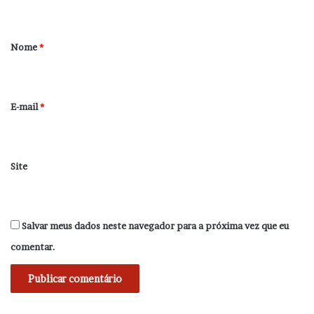
t
á
r
Nome
*
i
o
*
E-mail
*
Site
Salvar meus dados neste navegador para a próxima vez que eu
comentar.