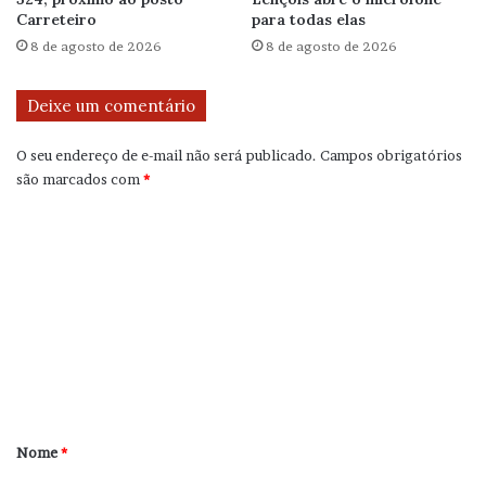
Carreteiro
para todas elas
8 de agosto de 2026
8 de agosto de 2026
Deixe um comentário
O seu endereço de e-mail não será publicado.
Campos obrigatórios
são marcados com
*
C
o
m
e
n
t
á
r
Nome
*
i