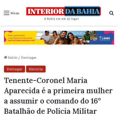
P
Menu
Início
/
Destaque
Destaque
História
Tenente-Coronel Maria
Aparecida é a primeira mulher
a assumir o comando do 16°
Batalhão de Polícia Militar