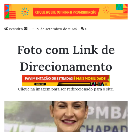
evandro
Mande
19 de setembro de 2025
0
um
e-
Foto com Link de
mail
Direcionamento
Clique na imagem para ser redirecionado para o site.