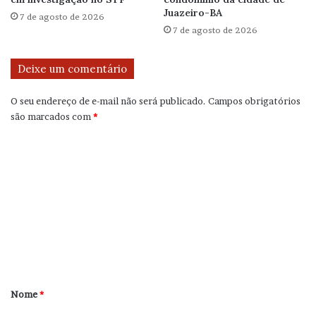
Juazeiro-BA
7 de agosto de 2026
7 de agosto de 2026
Deixe um comentário
O seu endereço de e-mail não será publicado.
Campos obrigatórios
são marcados com
*
C
o
m
e
n
t
á
r
Nome
*
i