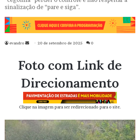
sinalização de “pare e siga”.
evandro
Mande
20 de setembro de 2025
0
um
e-
Foto com Link de
mail
Direcionamento
Clique na imagem para ser redirecionado para o site.