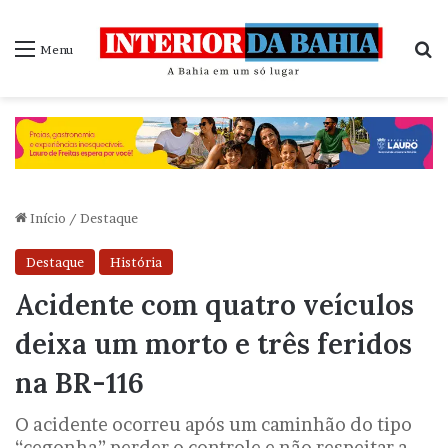
P
Menu
Início
/
Destaque
Destaque
História
Acidente com quatro veículos
deixa um morto e três feridos
na BR-116
O acidente ocorreu após um caminhão do tipo
“cegonha” perder o controle e não respeitar a