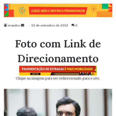
evandro
Mande
20 de setembro de 2025
0
um
e-
Foto com Link de
mail
Direcionamento
Clique na imagem para ser redirecionado para o site.