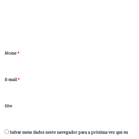
m
e
n
t
á
r
Nome
*
i
o
*
E-mail
*
Site
Salvar meus dados neste navegador para a próxima vez que eu