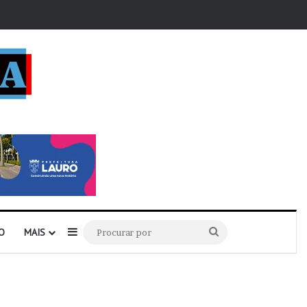
r
Barra Lateral
Procurar
O
MAIS
por