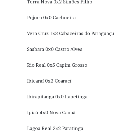
Terra Nova 0x2 Simões Filho
Pojuca 0x0 Cachoeira
Vera Cruz 1×3 Cabaceiras do Paraguaçu
Saubara 0x0 Castro Alves
Rio Real 0x5 Capim Grosso
Ibicaraí 0x2 Coarací
Ibirapitanga 0x0 Itapetinga
Ipiaú 4×0 Nova Canaã
Lagoa Real 2×2 Paratinga