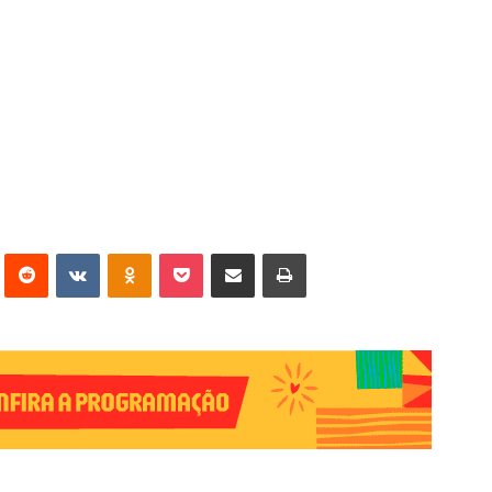
erest
Reddit
VK
OK
Pocket
Compartilhar via e-mail
Imprimir