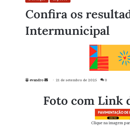
Confira os resulta
Intermunicipal
evandro
Mande
21 de setembro de 2025
0
um
e-
Foto com Link 
mail
Clique na imagem para