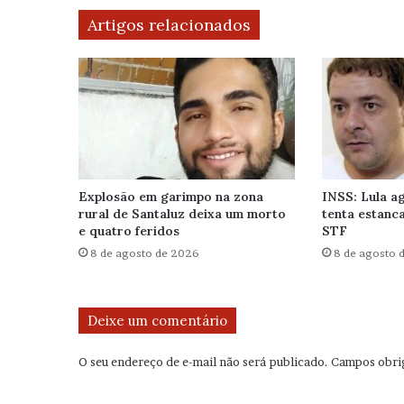
Artigos relacionados
Explosão em garimpo na zona
INSS: Lula ag
rural de Santaluz deixa um morto
tenta estanca
e quatro feridos
STF
8 de agosto de 2026
8 de agosto 
Deixe um comentário
O seu endereço de e-mail não será publicado.
Campos obri
C