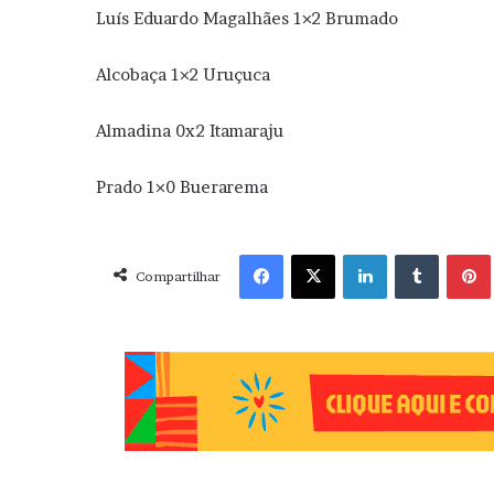
Luís Eduardo Magalhães 1×2 Brumado
Alcobaça 1×2 Uruçuca
Almadina 0x2 Itamaraju
Prado 1×0 Buerarema
Facebook
X
Linkedin
Tumblr
Pint
Compartilhar