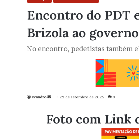
Encontro do PDT e
Brizola ao governo
No encontro, pedetistas também e
evandro
Mande
22 de setembro de 2025
0
um
e-
Foto com Link 
mail