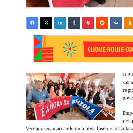
Facebook
X
Linkedin
Tumblr
Pinterest
Reddit
VK
O PD
sába
regi
gove
Empo
pesq
Vereadores, marcando uma nova fase de articulação