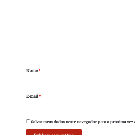
C
o
m
e
n
t
á
r
Nome
*
i
o
*
E-mail
*
Salvar meus dados neste navegador para a próxima vez 