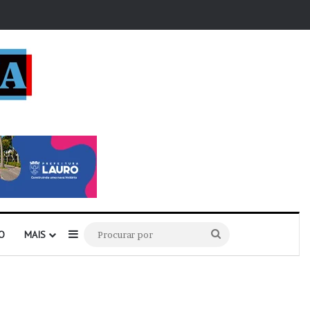
r
Barra Lateral
Procurar
O
MAIS
por