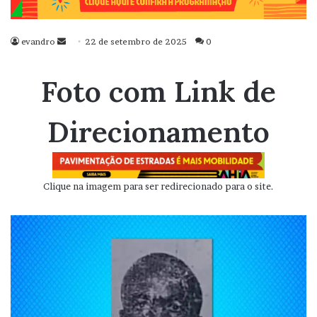
evandro
Mande
22 de setembro de 2025
0
um
e-
Foto com Link de
mail
Direcionamento
Clique na imagem para ser redirecionado para o site.