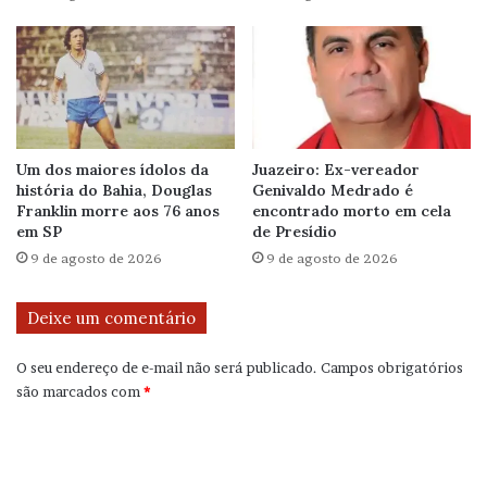
Um dos maiores ídolos da
Juazeiro: Ex-vereador
história do Bahia, Douglas
Genivaldo Medrado é
Franklin morre aos 76 anos
encontrado morto em cela
em SP
de Presídio
9 de agosto de 2026
9 de agosto de 2026
Deixe um comentário
O seu endereço de e-mail não será publicado.
Campos obrigatórios
são marcados com
*
C
o