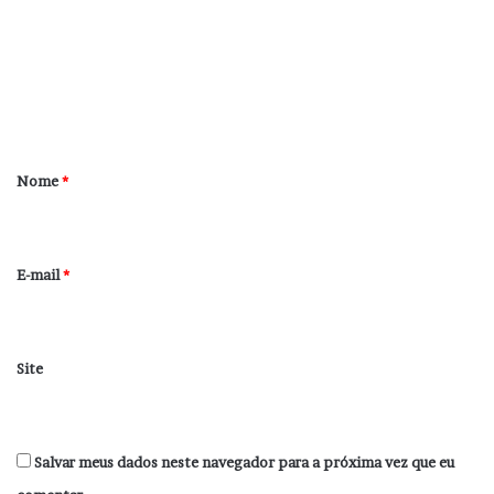
m
e
n
t
á
r
Nome
*
i
o
*
E-mail
*
Site
Salvar meus dados neste navegador para a próxima vez que eu