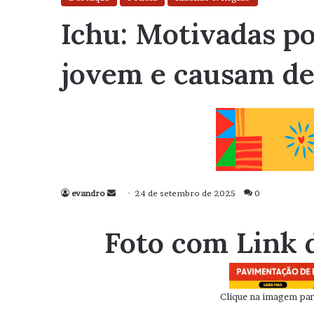
Ichu: Motivadas p
jovem e causam de
evandro
Mande
24 de setembro de 2025
0
um
e-
Foto com Link 
mail
Clique na imagem para