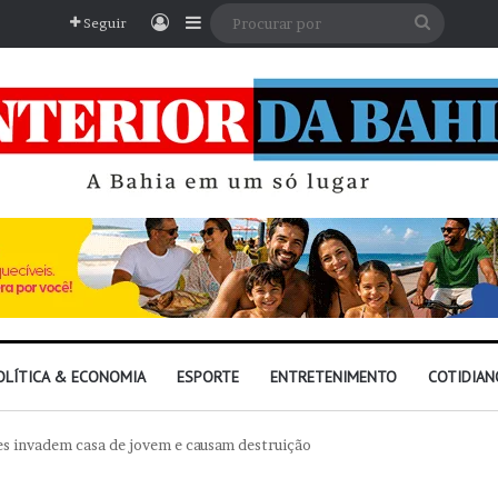
Entrar
Barra Lateral
Procura
Seguir
por
OLÍTICA & ECONOMIA
ESPORTE
ENTRETENIMENTO
COTIDIAN
es invadem casa de jovem e causam destruição