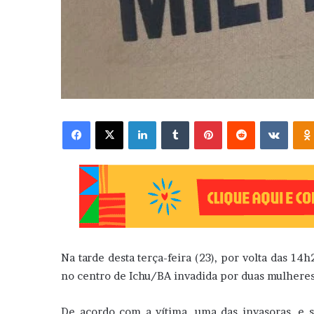
Facebook
X
Linkedin
Tumblr
Pinterest
Reddit
VK
Na tarde desta terça-feira (23), por volta das 14
no centro de Ichu/BA invadida por duas mulheres,
De acordo com a vítima, uma das invasoras, e 