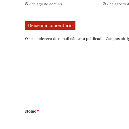
7 de agosto de 2026
7 de agosto 
Deixe um comentário
O seu endereço de e-mail não será publicado.
Campos obri
C
o
m
e
n
t
á
r
Nome
*
i
o