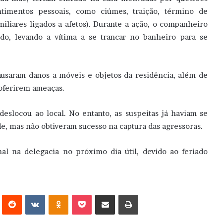
entimentos pessoais, como ciúmes, traição, término de
iliares ligados a afetos). Durante a ação, o companheiro
do, levando a vítima a se trancar no banheiro para se
ausaram danos a móveis e objetos da residência, além de
roferirem ameaças.
 deslocou ao local. No entanto, as suspeitas já haviam se
de, mas não obtiveram sucesso na captura das agressoras.
mal na delegacia no próximo dia útil, devido ao feriado
erest
Reddit
VK
OK
Pocket
Compartilhar via e-mail
Imprimir