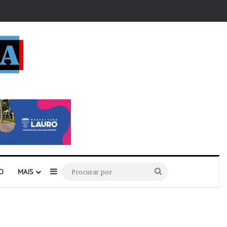
r
Barra Lateral
Procurar
O
MAIS
por