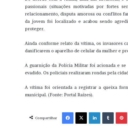
passionais (situações motivadas por fortes s
relacionamento, disputa amorosa ou conflitos fam
da jovem foi localizado e acabou sendo agredi
proteger.
Ainda conforme relato da vítima, os invasores c
danificarem o aparelho de celular da mulher e p
A guarnição da Polícia Militar foi acionada e se
evadido. Os policiais realizaram rondas pela cida
A vítima foi orientada a registrar a queixa for
municipal. (Fonte: Portal Raízes).
Facebook
X
Linkedin
Tumblr
Pint
Compartilhar