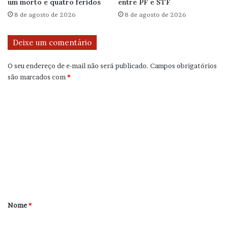
um morto e quatro feridos
entre PF e STF
8 de agosto de 2026
8 de agosto de 2026
Deixe um comentário
O seu endereço de e-mail não será publicado.
Campos obrigatórios
são marcados com
*
C
o
m
e
n
t
á
r
Nome
*
i