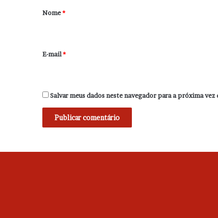
r
Nome
*
i
o
*
E-mail
*
Salvar meus dados neste navegador para a próxima vez 