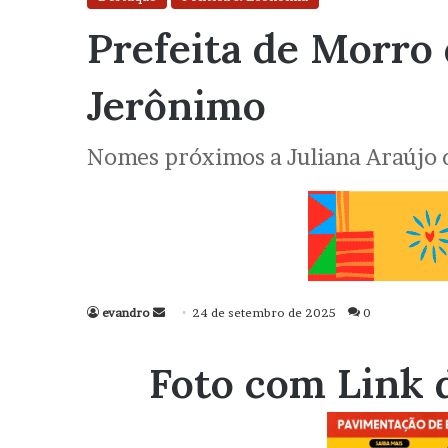
Prefeita de Morro
Jerônimo
Nomes próximos a Juliana Araújo
evandro
Mande
24 de setembro de 2025
0
um
e-
Foto com Link 
mail