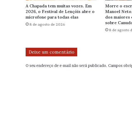
A Chapada tem muitas vozes. Em
Morre o escr
2026, o Festival de Lençóis abre o
Manoel Neto
microfone para todas elas
dos maiores 
sobre Canudo
8 de agosto de 2026
8 de agosto 
Deixe um comentário
O seu endereço de e-mail não será publicado.
Campos obri
C
o
m
e
n
t
á