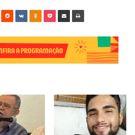
erest
Reddit
VK
OK
Pocket
Compartilhar via e-mail
Imprimir