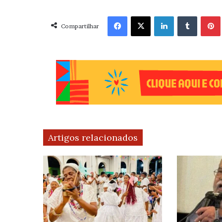
Facebook
X
Linkedin
Tumblr
Pint
Compartilhar
Artigos relacionados