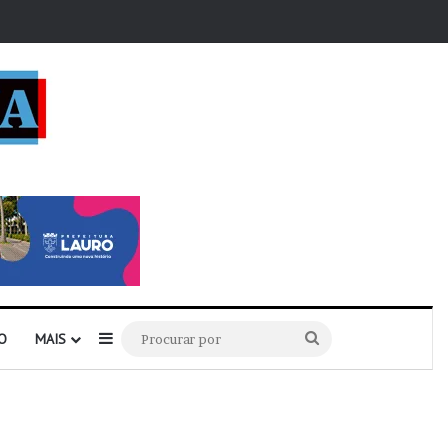
r
Barra Lateral
Procurar
O
MAIS
por