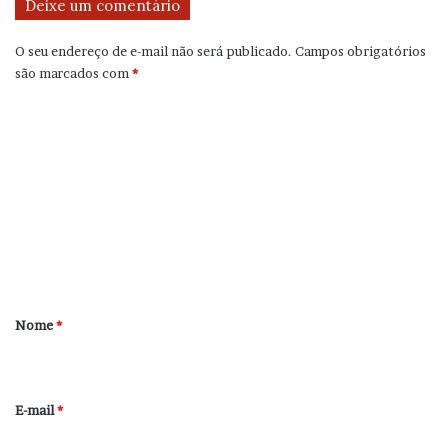
Deixe um comentário
O seu endereço de e-mail não será publicado.
Campos obrigatórios
são marcados com
*
C
o
m
e
n
t
á
r
Nome
*
i
o
*
E-mail
*