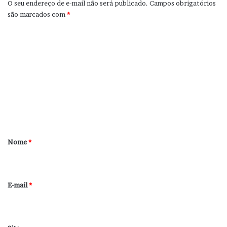
O seu endereço de e-mail não será publicado.
Campos obrigatórios
são marcados com
*
C
o
m
e
n
t
á
r
Nome
*
i
o
*
E-mail
*