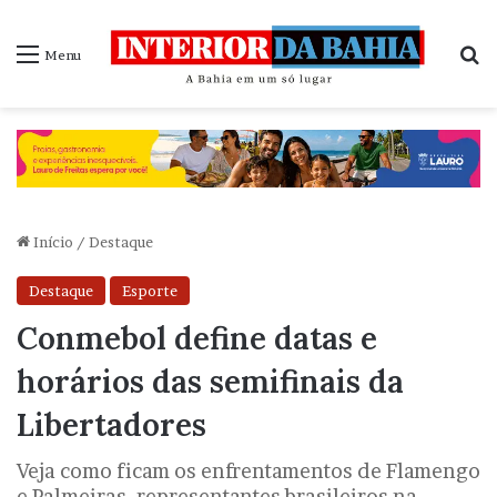
P
Menu
Início
/
Destaque
Destaque
Esporte
Conmebol define datas e
horários das semifinais da
Libertadores
Veja como ficam os enfrentamentos de Flamengo
e Palmeiras, representantes brasileiros na