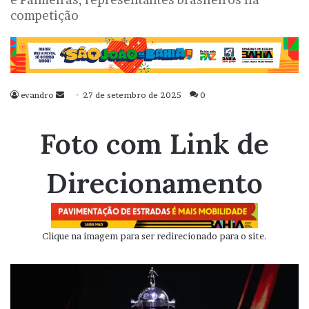
competição
evandro
Mande
27 de setembro de 2025
0
um
e-
Foto com Link de
mail
Direcionamento
Clique na imagem para ser redirecionado para o site.