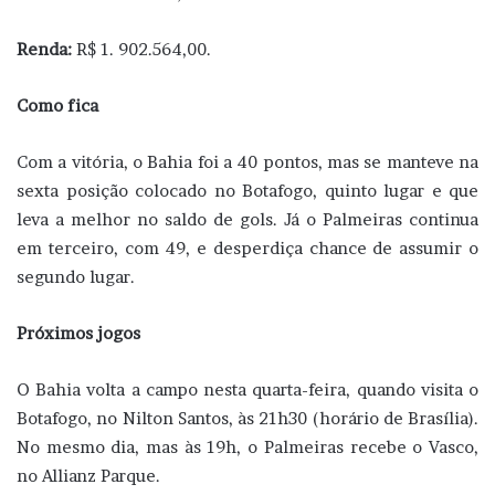
Renda:
R$ 1. 902.564,00.
Como fica
Com a vitória, o Bahia foi a 40 pontos, mas se manteve na
sexta posição colocado no Botafogo, quinto lugar e que
leva a melhor no saldo de gols. Já o Palmeiras continua
em terceiro, com 49, e desperdiça chance de assumir o
segundo lugar.
Próximos jogos
O Bahia volta a campo nesta quarta-feira, quando visita o
Botafogo, no Nilton Santos, às 21h30 (horário de Brasília).
No mesmo dia, mas às 19h, o Palmeiras recebe o Vasco,
no Allianz Parque.