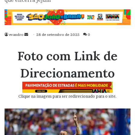
evandro
Mande
28 de setembro de 2025
0
um
e-
Foto com Link de
mail
Direcionamento
Clique na imagem para ser redirecionado para o site.