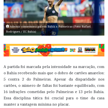
Ademir comemora gol em Bahia x Palmeiras (Foto: Rafael
Rodrigues / EC Bahia)
A partida foi marcada pela intensidade na marcação, com
o Bahia recebendo mais que o dobro de cartões amarelos:
5 contra 2 do Palmeiras. Apesar da disparidade nos
cartões, o número de faltas foi bastante equilibrado, com
16 infrações cometidas pelo Palmeiras e 13 pelo Bahia.
Essa disciplina tática foi crucial para o time da casa
manter a vantagem mínima no placar.