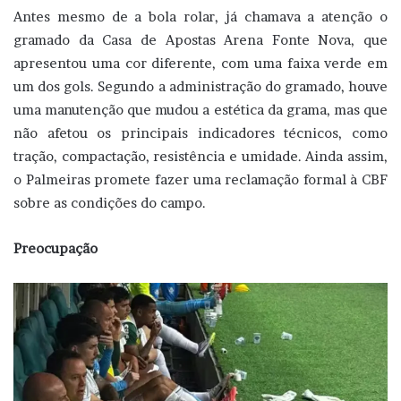
Antes mesmo de a bola rolar, já chamava a atenção o
gramado da Casa de Apostas Arena Fonte Nova, que
apresentou uma cor diferente, com uma faixa verde em
um dos gols. Segundo a administração do gramado, houve
uma manutenção que mudou a estética da grama, mas que
não afetou os principais indicadores técnicos, como
tração, compactação, resistência e umidade. Ainda assim,
o Palmeiras promete fazer uma reclamação formal à CBF
sobre as condições do campo.
Preocupação