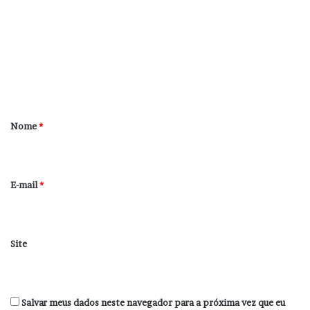
m
e
n
t
á
r
Nome
*
i
o
*
E-mail
*
Site
Salvar meus dados neste navegador para a próxima vez que eu