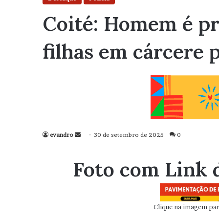
Coité: Homem é pr
filhas em cárcere 
evandro
Mande
30 de setembro de 2025
0
um
e-
Foto com Link 
mail
Clique na imagem para