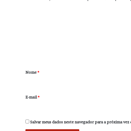
C
o
m
e
n
t
á
r
Nome
*
i
o
*
E-mail
*
Salvar meus dados neste navegador para a próxima vez 