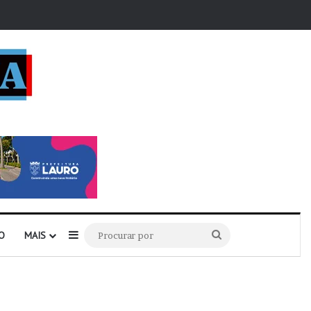
r
Barra Lateral
Procurar
O
MAIS
por