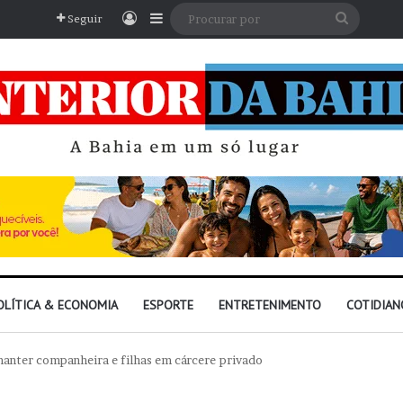
Entrar
Barra Lateral
Procura
Seguir
por
OLÍTICA & ECONOMIA
ESPORTE
ENTRETENIMENTO
COTIDIAN
anter companheira e filhas em cárcere privado