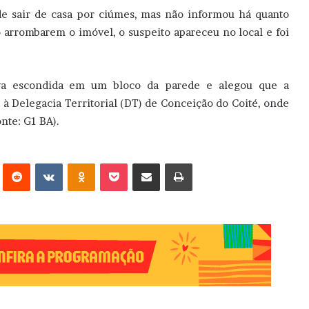
de sair de casa por ciúmes, mas não informou há quanto
o arrombarem o imóvel, o suspeito apareceu no local e foi
a escondida em um bloco da parede e alegou que a
 à Delegacia Territorial (DT) de Conceição do Coité, onde
nte: G1 BA).
erest
Reddit
VK
OK
Pocket
Compartilhar via e-mail
Imprimir