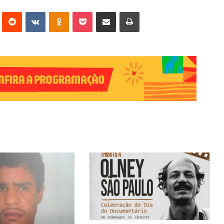
erest
Reddit
VK
OK
Pocket
Compartilhar via e-mail
Imprimir