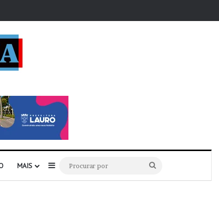
r
Barra Lateral
Procurar
O
MAIS
por