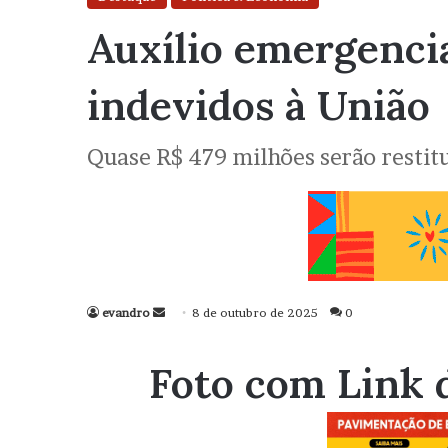
Auxílio emergencia
indevidos à União
Quase R$ 479 milhões serão restit
evandro
Mande
8 de outubro de 2025
0
um
e-
Foto com Link 
mail