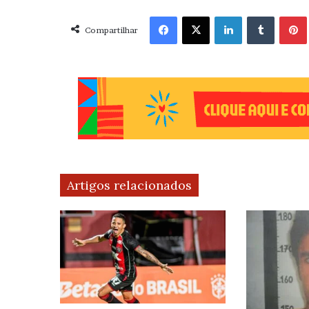
Facebook
X
Linkedin
Tumblr
Pint
Compartilhar
Artigos relacionados