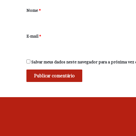
r
Nome
*
i
o
*
E-mail
*
Salvar meus dados neste navegador para a próxima vez 