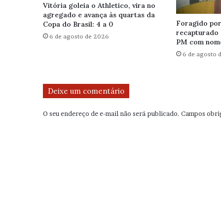
Vitória goleia o Athletico, vira no
agregado e avança às quartas da
Foragido por 
Copa do Brasil: 4 a 0
recapturado 
6 de agosto de 2026
PM com nome
6 de agosto 
Deixe um comentário
O seu endereço de e-mail não será publicado.
Campos obri
C
o
m
e
n
t
á