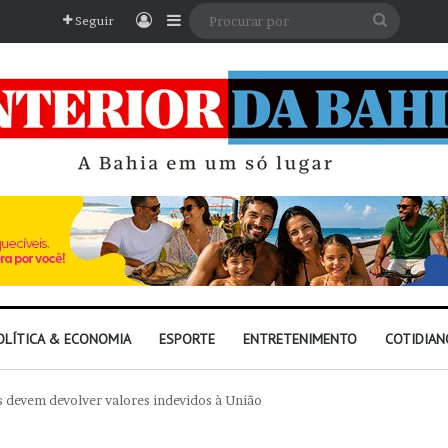
Entrar
Barra Lateral
Procura
Seguir
por
OLÍTICA & ECONOMIA
ESPORTE
ENTRETENIMENTO
COTIDIAN
as devem devolver valores indevidos à União