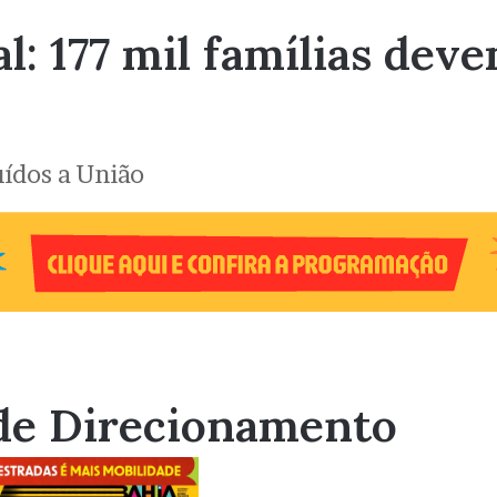
l: 177 mil famílias dev
uídos a União
de Direcionamento