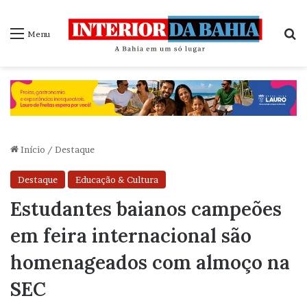
P
Menu
Início
/
Destaque
Destaque
Educação & Cultura
Estudantes baianos campeões
em feira internacional são
homenageados com almoço na
SEC