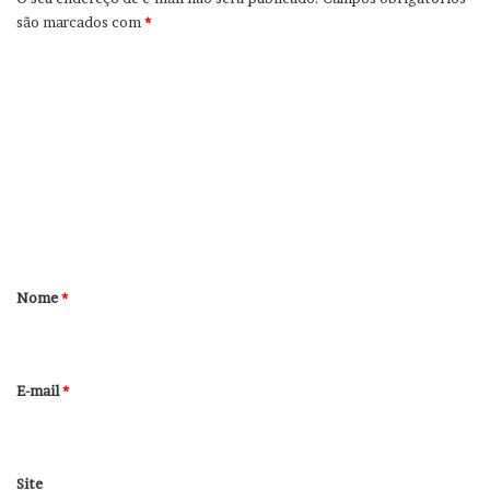
são marcados com
*
C
o
m
e
n
t
á
r
Nome
*
i
o
*
E-mail
*
Site