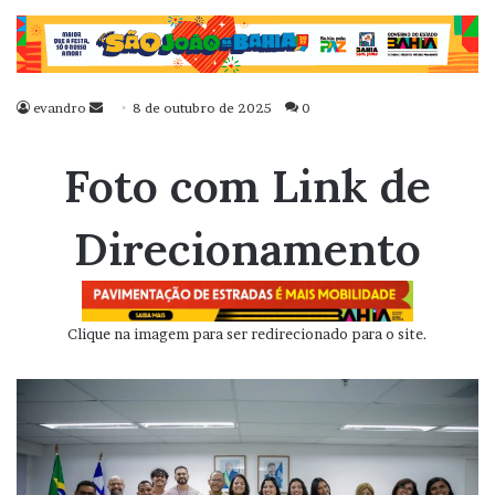
evandro
Mande
8 de outubro de 2025
0
um
e-
Foto com Link de
mail
Direcionamento
Clique na imagem para ser redirecionado para o site.