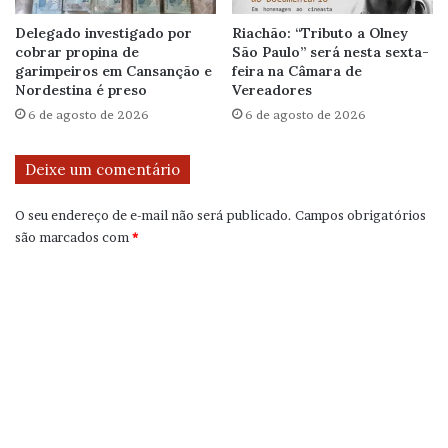
Delegado investigado por
Riachão: “Tributo a Olney
cobrar propina de
São Paulo” será nesta sexta-
garimpeiros em Cansanção e
feira na Câmara de
Nordestina é preso
Vereadores
6 de agosto de 2026
6 de agosto de 2026
Deixe um comentário
O seu endereço de e-mail não será publicado.
Campos obrigatórios
são marcados com
*
C
o
m
e
n
t