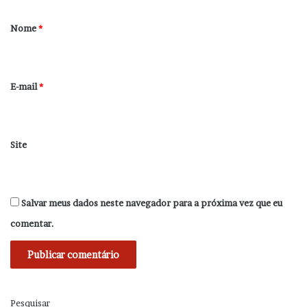
á
r
Nome
*
i
o
*
E-mail
*
Site
Salvar meus dados neste navegador para a próxima vez que eu
comentar.
Pesquisar