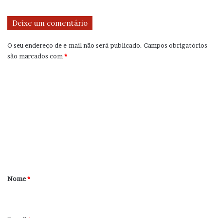
Deixe um comentário
O seu endereço de e-mail não será publicado.
Campos obrigatórios
são marcados com
*
C
o
m
e
n
t
á
r
Nome
*
i
o