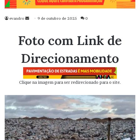
evandro
Mande
9 de outubro de 2025
0
um
e-
Foto com Link de
mail
Direcionamento
Clique na imagem para ser redirecionado para o site.