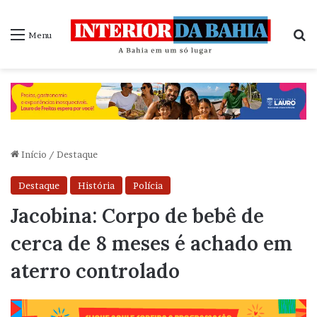
P
Menu
Início
/
Destaque
Destaque
História
Polícia
Jacobina: Corpo de bebê de
cerca de 8 meses é achado em
aterro controlado