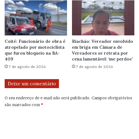
Coité: Funcionário de obra é
Riachão: Vereador envolvido
atropelado por motociclista
em briga em Câmara de
que furou bloqueio na BA-
Vereadores se retrata por
409
cena lamentável: ‘me perdoe’
7 de agosto de 2026
7 de agosto de 2026
Deixe um comentário
O seu endereço de e-mail não será publicado.
Campos obrigatórios
são marcados com
*
C
o
m