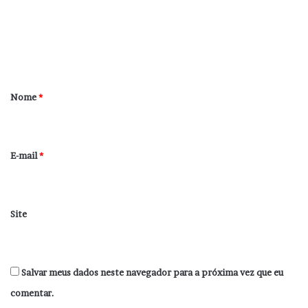
e
n
t
á
r
Nome
*
i
o
*
E-mail
*
Site
Salvar meus dados neste navegador para a próxima vez que eu
comentar.