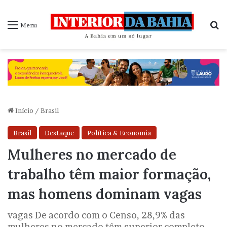
P
Menu
Início
/
Brasil
Brasil
Destaque
Política & Economia
Mulheres no mercado de
trabalho têm maior formação,
mas homens dominam vagas
vagas De acordo com o Censo, 28,9% das
mulheres no mercado têm superior completo,