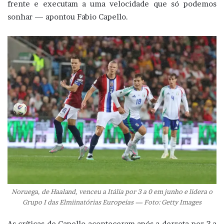
frente e executam a uma velocidade que só podemos
sonhar — apontou Fabio Capello.
Noruega, de Haaland, venceu a Itália por 3 a 0 em junho e lidera o
Grupo I das Elmiinatórias Europeias — Foto: Getty Images
As críticas de Capello aconteceram após a derrota por 3 a