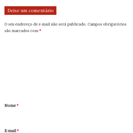
Deixe um comentário
O seu endereço de e-mail não será publicado.
Campos obrigatórios
são marcados com
*
C
o
m
e
n
t
á
r
Nome
*
i
o
*
E-mail
*