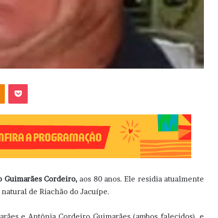
OK
Pocket
o Guimarães Cordeiro,
aos 80 anos. Ele residia atualmente
 natural de Riachão do Jacuípe.
arães e Antônia Cordeiro Guimarães (ambos falecidos), e