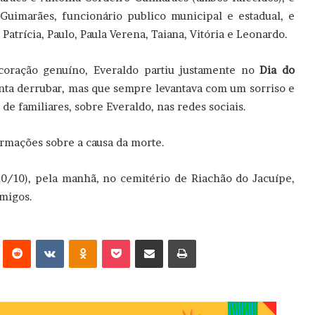
Guimarães, funcionário publico municipal e estadual, e
 Patrícia, Paulo, Paula Verena, Taiana, Vitória e Leonardo.
 coração genuíno, Everaldo partiu justamente no
Dia do
tenta derrubar, mas que sempre levantava com um sorriso e
e familiares, sobre Everaldo, nas redes sociais.
ormações sobre a causa da morte.
(10/10), pela manhã, no cemitério de Riachão do Jacuípe,
amigos.
erest
Reddit
VK
OK
Pocket
Compartilhar via e-mail
Imprimir