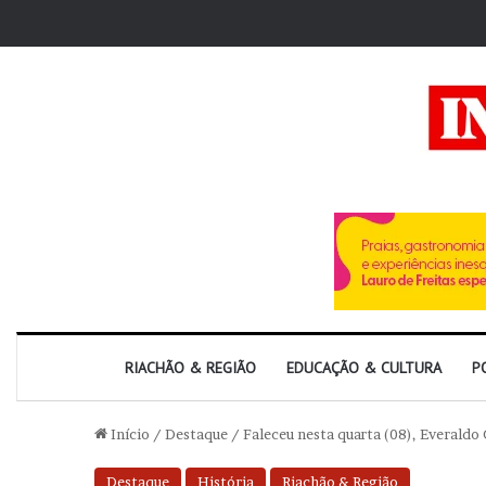
RIACHÃO & REGIÃO
EDUCAÇÃO & CULTURA
P
Início
/
Destaque
/
Faleceu nesta quarta (08), Everaldo
Destaque
História
Riachão & Região