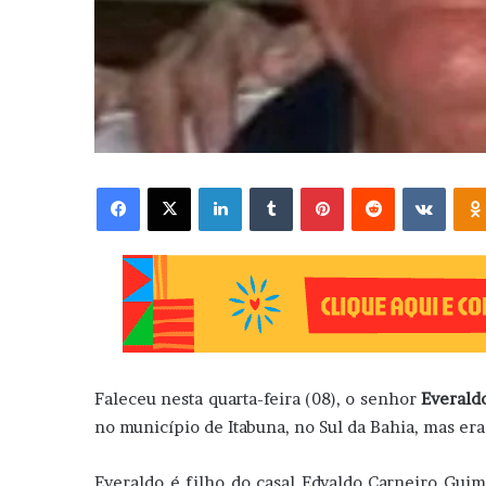
Facebook
X
Linkedin
Tumblr
Pinterest
Reddit
VK
Faleceu nesta quarta-feira (08), o senhor
Everald
no município de Itabuna, no Sul da Bahia, mas era
Everaldo é filho do casal Edvaldo Carneiro Guim