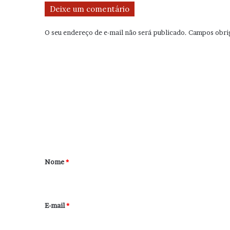
Deixe um comentário
O seu endereço de e-mail não será publicado.
Campos obri
C
o
m
e
n
t
á
r
Nome
*
i
o
*
E-mail
*