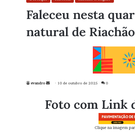
Faleceu nesta quar
natural de Riachão
evandro
Mande
10 de outubro de 2025
0
um
e-
Foto com Link 
mail
Clique na imagem para