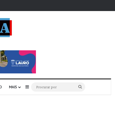
r
Barra Lateral
Procurar
O
MAIS
por