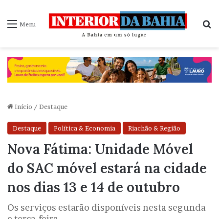
P
Menu
Início
/
Destaque
Destaque
Política & Economia
Riachão & Região
Nova Fátima: Unidade Móvel
do SAC móvel estará na cidade
nos dias 13 e 14 de outubro
Os serviços estarão disponíveis nesta segunda
e terça-feira.