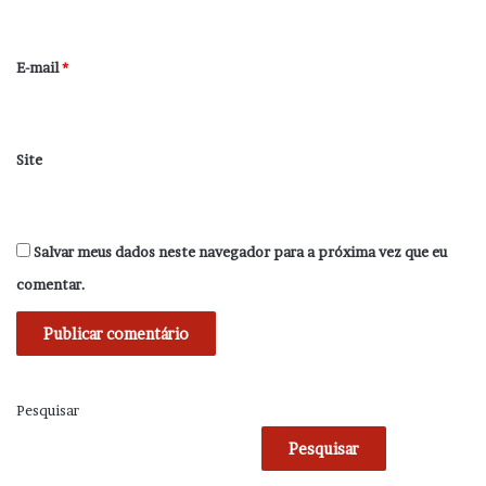
i
o
*
E-mail
*
Site
Salvar meus dados neste navegador para a próxima vez que eu
comentar.
Pesquisar
Pesquisar