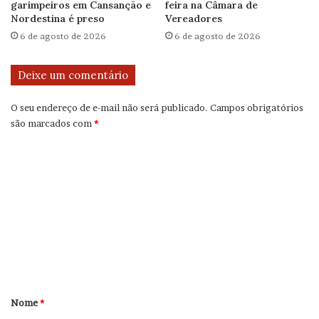
garimpeiros em Cansanção e
feira na Câmara de
Nordestina é preso
Vereadores
6 de agosto de 2026
6 de agosto de 2026
Deixe um comentário
O seu endereço de e-mail não será publicado.
Campos obrigatórios
são marcados com
*
C
o
m
e
n
t
á
r
Nome
*