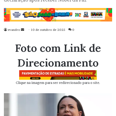
evandro
Mande
10 de outubro de 2025
0
um
e-
Foto com Link de
mail
Direcionamento
Clique na imagem para ser redirecionado para o site.