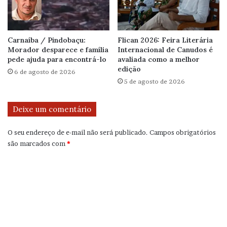
Carnaíba / Pindobaçu:
Flican 2026: Feira Literária
Morador desparece e família
Internacional de Canudos é
pede ajuda para encontrá-lo
avaliada como a melhor
edição
6 de agosto de 2026
5 de agosto de 2026
Deixe um comentário
O seu endereço de e-mail não será publicado.
Campos obrigatórios
são marcados com
*
C
o
m
e
n