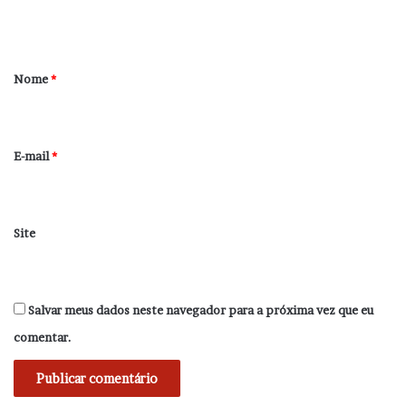
t
á
r
Nome
*
i
o
*
E-mail
*
Site
Salvar meus dados neste navegador para a próxima vez que eu
comentar.