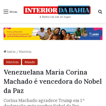
P
Menu
Início
/
História
História
Mundo
Venezuelana Maria Corina
Machado é vencedora do Nobel
da Paz
Corina Machado agradece Trump em 1º
declaração após receber Nobel da Paz